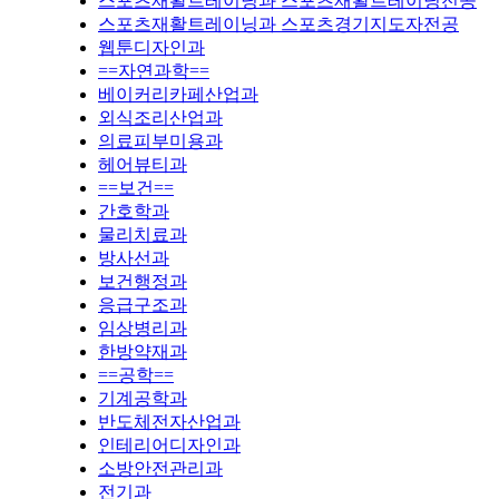
스포츠재활트레이닝과 스포츠재활트레이닝전공
스포츠재활트레이닝과 스포츠경기지도자전공
웹툰디자인과
==자연과학==
베이커리카페산업과
외식조리산업과
의료피부미용과
헤어뷰티과
==보건==
간호학과
물리치료과
방사선과
보건행정과
응급구조과
임상병리과
한방약재과
==공학==
기계공학과
반도체전자산업과
인테리어디자인과
소방안전관리과
전기과