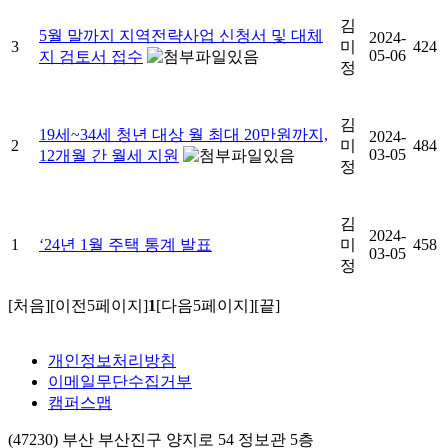
김
5월 말까지 지역전략사업 신청서 및 대체
2024-
3
미
424
05-06
지 검토서 접수
정
김
19세~34세 청년 대상 월 최대 20만원까지,
2024-
2
미
484
03-05
12개월 간 월세 지원
정
김
2024-
1
‘24년 1월 주택 통계 발표
미
458
03-05
정
[처음]
[이전5페이지]
1
[다음5페이지]
[끝]
개인정보처리방침
이메일무단수집거부
캠퍼스맵
(47230) 부산 부산진구 양지로 54 정보관 5층