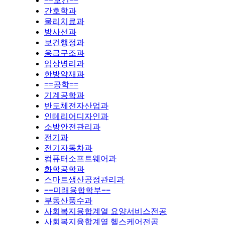
==보건==
간호학과
물리치료과
방사선과
보건행정과
응급구조과
임상병리과
한방약재과
==공학==
기계공학과
반도체전자산업과
인테리어디자인과
소방안전관리과
전기과
전기자동차과
컴퓨터소프트웨어과
화학공학과
스마트생산공정관리과
==미래융합학부==
부동산풍수과
사회복지융합계열 요양서비스전공
사회복지융합계열 헬스케어전공