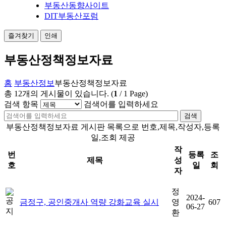
부동산동향사이트
DIT부동산포럼
즐겨찾기
인쇄
부동산정책정보자료
홈
부동산정보
부동산정책정보자료
총
12
개의 게시물이 있습니다.
(
1
/
1
Page)
검색 항목
검색어를 입력하세요
검색
부동산정책정보자료 게시판 목록으로 번호,제목,작성자,등록
일,조회 제공
작
번
등록
조
제목
성
호
일
회
자
정
2024-
금정구, 공인중개사 역량 강화교육 실시
영
607
06-27
환