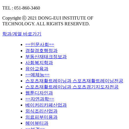
TEL : 051-860-3460
Copyright ⓒ 2021 DONG-EUI INSTITUTE OF
TECHNOLOGY. ALL RIGHTS RESERVED.
학과/계열 바로가기
==인문사회==
경찰경호행정과
부동산재태크정보과
사회복지학과
유아교육과
==예체능==
스포츠재활트레이닝과 스포츠재활트레이닝전공
스포츠재활트레이닝과 스포츠경기지도자전공
웹툰디자인과
==자연과학==
베이커리카페산업과
외식조리산업과
의료피부미용과
헤어뷰티과