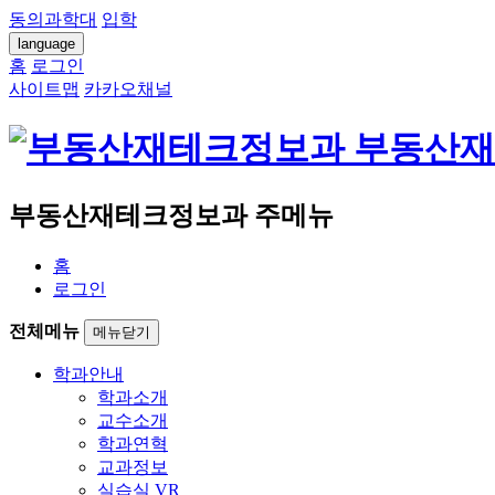
동의과학대
입학
language
홈
로그인
사이트맵
카카오채널
부동산재
부동산재테크정보과 주메뉴
홈
로그인
전체메뉴
메뉴닫기
학과안내
학과소개
교수소개
학과연혁
교과정보
실습실 VR