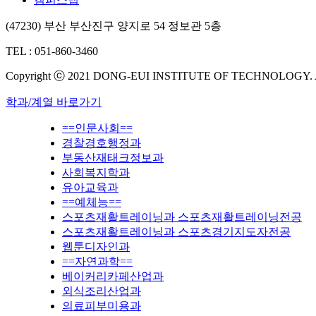
(47230) 부산 부산진구 양지로 54 정보관 5층
TEL : 051-860-3460
Copyright ⓒ 2021 DONG-EUI INSTITUTE OF TECHNOLOGY.
학과/계열 바로가기
==인문사회==
경찰경호행정과
부동산재태크정보과
사회복지학과
유아교육과
==예체능==
스포츠재활트레이닝과 스포츠재활트레이닝전공
스포츠재활트레이닝과 스포츠경기지도자전공
웹툰디자인과
==자연과학==
베이커리카페산업과
외식조리산업과
의료피부미용과