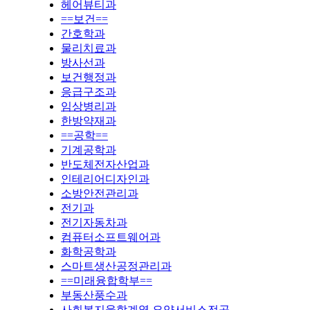
헤어뷰티과
==보건==
간호학과
물리치료과
방사선과
보건행정과
응급구조과
임상병리과
한방약재과
==공학==
기계공학과
반도체전자산업과
인테리어디자인과
소방안전관리과
전기과
전기자동차과
컴퓨터소프트웨어과
화학공학과
스마트생산공정관리과
==미래융합학부==
부동산풍수과
사회복지융합계열 요양서비스전공